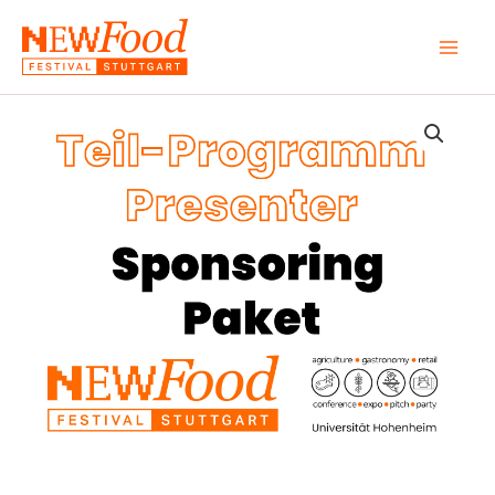
Zum
Inhalt
springen
Teil-
Programm
Presenter
Sponsoring
Menge