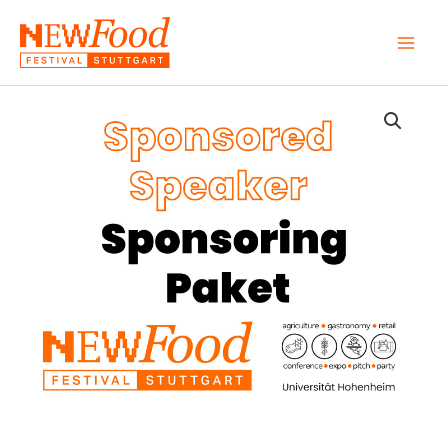
Zum
Inhalt
springen
Sponsored
Speaker
Sponsoring
Menge