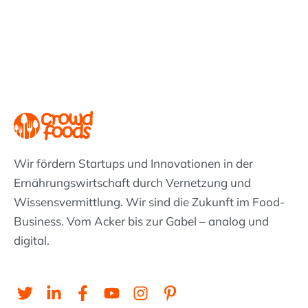
Wir fördern Startups und Innovationen in der
Ernährungswirtschaft durch Vernetzung und
Wissens­vermittlung. Wir sind die Zukunft im Food-
Business. Vom Acker bis zur Gabel – analog und
digital.
T
L
F
Y
I
P
w
i
a
o
n
i