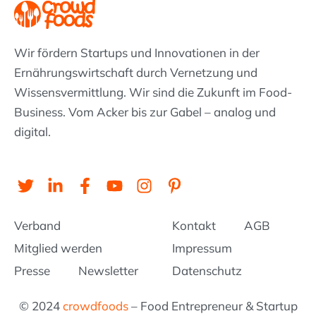
Wir fördern Startups und Innovationen in der
Ernährungswirtschaft durch Vernetzung und
Wissens­vermittlung. Wir sind die Zukunft im Food-
Business. Vom Acker bis zur Gabel – analog und
digital.
T
L
F
Y
I
P
w
i
a
o
n
i
i
n
c
u
s
n
Verband
Kontakt
AGB
t
k
e
t
t
t
t
e
b
u
a
e
Mitglied werden
Impressum
e
d
o
b
g
r
Presse
Newsletter
Datenschutz
r
i
o
e
r
e
n
k
a
s
© 2024
crowdfoods
– Food Entrepreneur & Startup
-
-
m
t