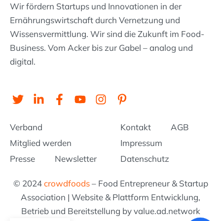
Wir fördern Startups und Innovationen in der
Ernährungswirtschaft durch Vernetzung und
Wissens­vermittlung. Wir sind die Zukunft im Food-
Business. Vom Acker bis zur Gabel – analog und
digital.
T
L
F
Y
I
P
w
i
a
o
n
i
i
n
c
u
s
n
Verband
Kontakt
AGB
t
k
e
t
t
t
t
e
b
u
a
e
Mitglied werden
Impressum
e
d
o
b
g
r
Presse
Newsletter
Datenschutz
r
i
o
e
r
e
n
k
a
s
© 2024
crowdfoods
– Food Entrepreneur & Startup
-
-
m
t
i
f
-
Association | Website & Plattform Entwicklung,
n
p
Betrieb und Bereitstellung by value.ad.network