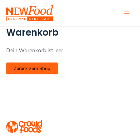
Zum
Inhalt
springen
Warenkorb
Dein Warenkorb ist leer
Zurück zum Shop