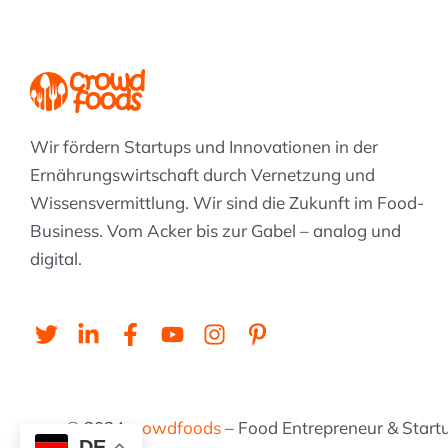
Wir fördern Startups und Innovationen in der
Ernährungswirtschaft durch Vernetzung und
Wissens­vermittlung. Wir sind die Zukunft im Food-
Business. Vom Acker bis zur Gabel – analog und
digital.
T
L
F
Y
I
P
w
i
a
o
n
i
i
n
c
u
s
n
t
k
e
t
t
t
t
e
b
u
a
e
© 2024
crowdfoods
– Food Entrepreneur & Startu
e
d
o
b
g
r
DE