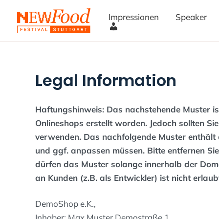
Zum
Impressionen
Speaker
Inhalt
springen
M
e
i
n
Legal Information
K
o
Haftungshinweis: Das nachstehende Muster is
n
Onlineshops erstellt worden. Jedoch sollten S
t
verwenden. Das nachfolgende Muster enthält d
o
und ggf. anpassen müssen. Bitte entfernen Sie 
dürfen das Muster solange innerhalb der Domai
an Kunden (z.B. als Entwickler) ist nicht erlaub
DemoShop e.K.,
Inhaber: Max Muster Demostraße 1